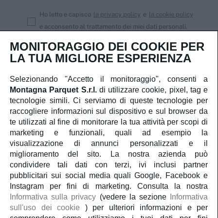
Ho letto e capisco
la privacy policy
e
la cookie policy
e acconsento al trattamento dei miei dati personali.
MONITORAGGIO DEI COOKIE PER
Iscriviti
LA TUA MIGLIORE ESPERIENZA
Selezionando "Accetto il monitoraggio", consenti a
Montagna Parquet S.r.l.
di utilizzare cookie, pixel, tag e
Servizio Clienti
tecnologie simili. Ci serviamo di queste tecnologie per
raccogliere informazioni sul dispositivo e sul browser da
te utilizzati al fine di monitorare la tua attività per scopi di
Account
marketing e funzionali, quali ad esempio la
visualizzazione di annunci personalizzati e il
Servizi
miglioramento del sito. La nostra azienda può
condividere tali dati con terzi, ivi inclusi partner
pubblicitari sui social media quali Google, Facebook e
Guida al parquet
Instagram per fini di marketing. Consulta la nostra
Informativa sulla privacy
(vedere la sezione
Informativa
sull'uso dei cookie
) per ulteriori informazioni e per
Parliamo di noi