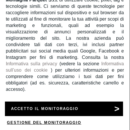
Servizio Clienti
tecnologie simili. Ci serviamo di queste tecnologie per
raccogliere informazioni sul dispositivo e sul browser da
te utilizzati al fine di monitorare la tua attività per scopi di
Account
marketing e funzionali, quali ad esempio la
visualizzazione di annunci personalizzati e il
Servizi
miglioramento del sito. La nostra azienda può
condividere tali dati con terzi, ivi inclusi partner
pubblicitari sui social media quali Google, Facebook e
Guida al parquet
Instagram per fini di marketing. Consulta la nostra
Informativa sulla privacy
(vedere la sezione
Informativa
sull'uso dei cookie
) per ulteriori informazioni e per
Parliamo di noi
comprendere come utilizziamo i tuoi dati per fini
obbligatori (ad es. sicurezza, caratteristiche carrello e
accesso).
Copyright 2020
Montagna Parquet S.r.l.
P.Iva 09834981004
ACCETTO IL MONITORAGGIO
a medula web release
GESTIONE DEL MONITORAGGIO
0