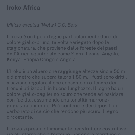
Iroko Africa
Milicia excelsa (Welw.) C.C. Berg
L'Iroko è un tipo di legno particolarmente duro, di
colore giallo-bruno, talvolta variegato dopo la
stagionatura, che proviene dalle foreste dei paesi
dell'Africa equatoriale come Sierra Leone, Angola,
Kenya, Etiopia Congo e Angola.
L’Iroko è un albero che raggiunge altezze sino a 50 m
e diametro che supera talora 1,80 m. I fusti sono dritti,
a sezione regolare il che consente di ottenere dei
tronchi utilizzabili in buone lunghezze. Il legno ha un
colore giallo-paglierino scuro che tende ad ossidare
con facilità, assumendo una tonalità marrone-
grigiastra uniforme. Può contenere dei depositi di
carbonato di calcio che rendono più scuro il legno
circostante.
L'Iroko si presta ottimamente per strutture costruttive
sia all'interno che all'esterno, per opere marittime e