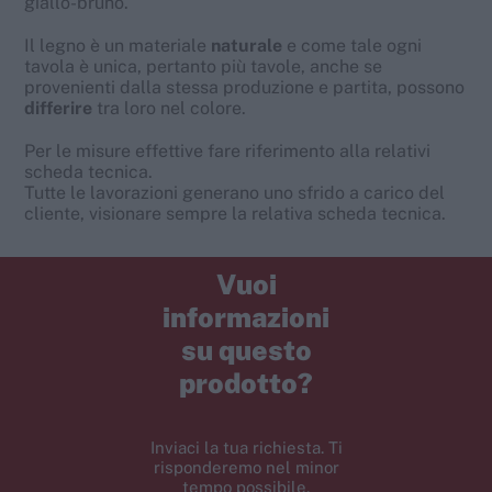
giallo-bruno.
Il legno è un materiale
naturale
e come tale ogni
tavola è unica, pertanto più tavole, anche se
provenienti dalla stessa produzione e partita, possono
differire
tra loro nel colore.
Per le misure effettive fare riferimento alla relativi
scheda tecnica.
Tutte le lavorazioni generano uno sfrido a carico del
cliente, visionare sempre la relativa scheda tecnica.
Vuoi
informazioni
su questo
prodotto?
Inviaci la tua richiesta. Ti
risponderemo nel minor
tempo possibile.