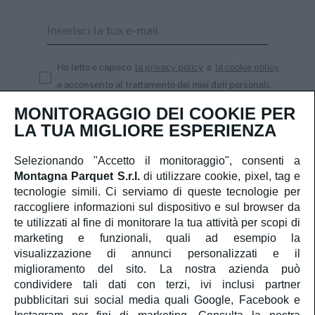
Ho letto e capisco
la privacy policy
e
la cookie policy
e acconsento al trattamento dei miei dati personali.
MONITORAGGIO DEI COOKIE PER
Iscriviti
LA TUA MIGLIORE ESPERIENZA
Selezionando "Accetto il monitoraggio", consenti a
Montagna Parquet S.r.l.
di utilizzare cookie, pixel, tag e
Servizio Clienti
tecnologie simili. Ci serviamo di queste tecnologie per
raccogliere informazioni sul dispositivo e sul browser da
te utilizzati al fine di monitorare la tua attività per scopi di
Account
marketing e funzionali, quali ad esempio la
visualizzazione di annunci personalizzati e il
Servizi
miglioramento del sito. La nostra azienda può
condividere tali dati con terzi, ivi inclusi partner
pubblicitari sui social media quali Google, Facebook e
Guida al parquet