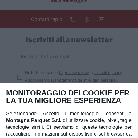
Invia messaggio
Contatti rapidi
Iscriviti alla newsletter
Ho letto e capisco
la privacy policy
e
la cookie policy
e acconsento al trattamento dei miei dati personali.
MONITORAGGIO DEI COOKIE PER
Iscriviti
LA TUA MIGLIORE ESPERIENZA
Selezionando "Accetto il monitoraggio", consenti a
Montagna Parquet S.r.l.
di utilizzare cookie, pixel, tag e
Servizio Clienti
tecnologie simili. Ci serviamo di queste tecnologie per
raccogliere informazioni sul dispositivo e sul browser da