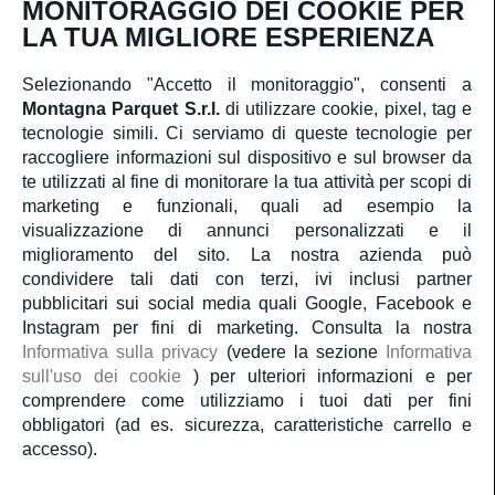
MONITORAGGIO DEI COOKIE PER
Iscriviti
LA TUA MIGLIORE ESPERIENZA
Selezionando "Accetto il monitoraggio", consenti a
Montagna Parquet S.r.l.
di utilizzare cookie, pixel, tag e
Servizio Clienti
tecnologie simili. Ci serviamo di queste tecnologie per
raccogliere informazioni sul dispositivo e sul browser da
te utilizzati al fine di monitorare la tua attività per scopi di
Account
marketing e funzionali, quali ad esempio la
visualizzazione di annunci personalizzati e il
Servizi
miglioramento del sito. La nostra azienda può
condividere tali dati con terzi, ivi inclusi partner
pubblicitari sui social media quali Google, Facebook e
Guida al parquet
Instagram per fini di marketing. Consulta la nostra
Informativa sulla privacy
(vedere la sezione
Informativa
sull'uso dei cookie
) per ulteriori informazioni e per
Parliamo di noi
comprendere come utilizziamo i tuoi dati per fini
obbligatori (ad es. sicurezza, caratteristiche carrello e
accesso).
Copyright 2020
Montagna Parquet S.r.l.