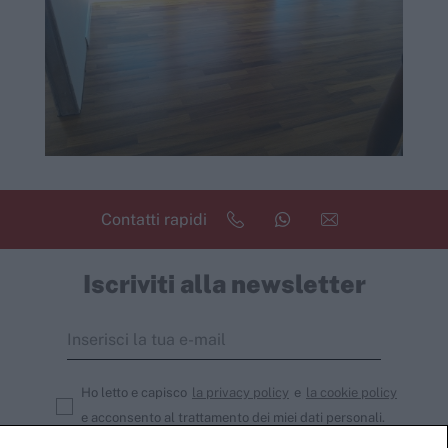
Contatti rapidi
Iscriviti alla newsletter
Ho letto e capisco
la privacy policy
e
la cookie policy
e acconsento al trattamento dei miei dati personali.