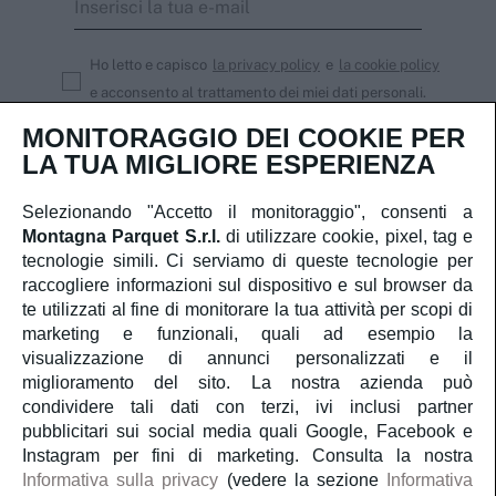
Ho letto e capisco
la privacy policy
e
la cookie policy
e acconsento al trattamento dei miei dati personali.
MONITORAGGIO DEI COOKIE PER
Iscriviti
LA TUA MIGLIORE ESPERIENZA
Selezionando "Accetto il monitoraggio", consenti a
Montagna Parquet S.r.l.
di utilizzare cookie, pixel, tag e
Servizio Clienti
tecnologie simili. Ci serviamo di queste tecnologie per
raccogliere informazioni sul dispositivo e sul browser da
te utilizzati al fine di monitorare la tua attività per scopi di
Account
marketing e funzionali, quali ad esempio la
visualizzazione di annunci personalizzati e il
Servizi
miglioramento del sito. La nostra azienda può
condividere tali dati con terzi, ivi inclusi partner
pubblicitari sui social media quali Google, Facebook e
Guida al parquet
Instagram per fini di marketing. Consulta la nostra
Informativa sulla privacy
(vedere la sezione
Informativa