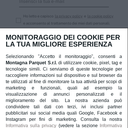
Ho letto e capisco
la privacy policy
e
la cookie policy
e acconsento al trattamento dei miei dati personali.
Iscriviti
MONITORAGGIO DEI COOKIE PER
LA TUA MIGLIORE ESPERIENZA
Selezionando "Accetto il monitoraggio", consenti a
Montagna Parquet S.r.l.
di utilizzare cookie, pixel, tag e
Servizio Clienti
tecnologie simili. Ci serviamo di queste tecnologie per
raccogliere informazioni sul dispositivo e sul browser da
Account
te utilizzati al fine di monitorare la tua attività per scopi di
marketing e funzionali, quali ad esempio la
visualizzazione di annunci personalizzati e il
Servizi
miglioramento del sito. La nostra azienda può
condividere tali dati con terzi, ivi inclusi partner
pubblicitari sui social media quali Google, Facebook e
Guida al parquet
Instagram per fini di marketing. Consulta la nostra
Informativa sulla privacy
(vedere la sezione
Informativa