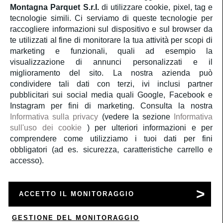
Montagna Parquet S.r.l.
di utilizzare cookie, pixel, tag e
Servizio Clienti
tecnologie simili. Ci serviamo di queste tecnologie per
raccogliere informazioni sul dispositivo e sul browser da
te utilizzati al fine di monitorare la tua attività per scopi di
Account
marketing e funzionali, quali ad esempio la
visualizzazione di annunci personalizzati e il
Servizi
miglioramento del sito. La nostra azienda può
condividere tali dati con terzi, ivi inclusi partner
pubblicitari sui social media quali Google, Facebook e
Guida al parquet
Instagram per fini di marketing. Consulta la nostra
Informativa sulla privacy
(vedere la sezione
Informativa
sull'uso dei cookie
) per ulteriori informazioni e per
Parliamo di noi
comprendere come utilizziamo i tuoi dati per fini
obbligatori (ad es. sicurezza, caratteristiche carrello e
accesso).
Copyright 2020
Montagna Parquet S.r.l.
P.Iva 09834981004
ACCETTO IL MONITORAGGIO
a medula web release
GESTIONE DEL MONITORAGGIO