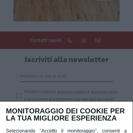
Contatti rapidi
Iscriviti alla newsletter
Ho letto e capisco
la privacy policy
e
la cookie policy
e acconsento al trattamento dei miei dati personali.
MONITORAGGIO DEI COOKIE PER
Iscriviti
LA TUA MIGLIORE ESPERIENZA
Selezionando "Accetto il monitoraggio", consenti a