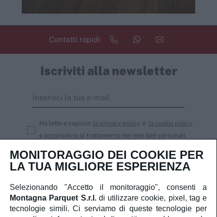
Contatti rapidi
Iscriviti alla newsletter
Ho letto e capisco
la privacy policy
e
la cookie policy
e acconsento al trattamento dei miei dati personali.
MONITORAGGIO DEI COOKIE PER
Iscriviti
LA TUA MIGLIORE ESPERIENZA
Selezionando "Accetto il monitoraggio", consenti a
Montagna Parquet S.r.l.
di utilizzare cookie, pixel, tag e
Servizio Clienti
tecnologie simili. Ci serviamo di queste tecnologie per