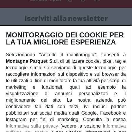
Iscriviti alla newsletter
MONITORAGGIO DEI COOKIE PER
LA TUA MIGLIORE ESPERIENZA
Ho letto e capisco
la privacy policy
e
la cookie policy
Selezionando "Accetto il monitoraggio", consenti a
e acconsento al trattamento dei miei dati personali.
Montagna Parquet S.r.l.
di utilizzare cookie, pixel, tag e
tecnologie simili. Ci serviamo di queste tecnologie per
Iscriviti
raccogliere informazioni sul dispositivo e sul browser da
te utilizzati al fine di monitorare la tua attività per scopi di
marketing e funzionali, quali ad esempio la
visualizzazione di annunci personalizzati e il
Servizio Clienti
miglioramento del sito. La nostra azienda può
condividere tali dati con terzi, ivi inclusi partner
pubblicitari sui social media quali Google, Facebook e
Account
Instagram per fini di marketing. Consulta la nostra
Informativa sulla privacy
(vedere la sezione
Informativa