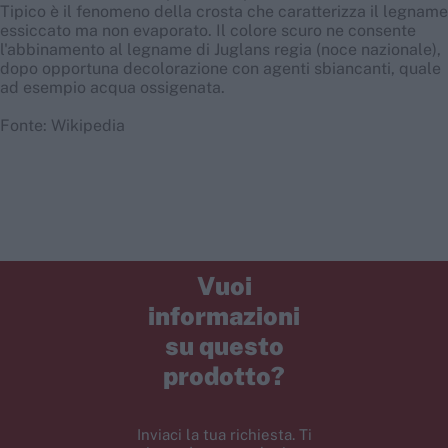
Tipico è il fenomeno della crosta che caratterizza il legname
essiccato ma non evaporato. Il colore scuro ne consente
l'abbinamento al legname di Juglans regia (noce nazionale),
dopo opportuna decolorazione con agenti sbiancanti, quale
ad esempio acqua ossigenata.
Fonte: Wikipedia
Vuoi
informazioni
su questo
prodotto?
Inviaci la tua richiesta. Ti