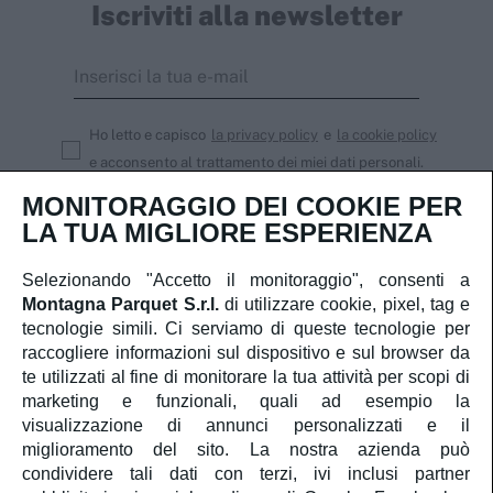
Iscriviti alla newsletter
Ho letto e capisco
la privacy policy
e
la cookie policy
e acconsento al trattamento dei miei dati personali.
MONITORAGGIO DEI COOKIE PER
Iscriviti
LA TUA MIGLIORE ESPERIENZA
Selezionando "Accetto il monitoraggio", consenti a
Montagna Parquet S.r.l.
di utilizzare cookie, pixel, tag e
Servizio Clienti
tecnologie simili. Ci serviamo di queste tecnologie per
raccogliere informazioni sul dispositivo e sul browser da
te utilizzati al fine di monitorare la tua attività per scopi di
Account
marketing e funzionali, quali ad esempio la
visualizzazione di annunci personalizzati e il
Servizi
miglioramento del sito. La nostra azienda può
condividere tali dati con terzi, ivi inclusi partner