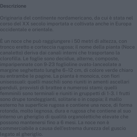
Descrizione
Originaria del continente nordamericano, da cui è stata nel
corso del XX secolo importata e coltivata anche in Europa
occidentale e orientale.
È un noce che può raggiungere i 50 metri di altezza, con
tronco eretto e corteccia rugosa; il nome della pianta (Noce
canaletto) deriva dai canali interni che trasportano la
clorofilla. Le foglie sono decidue, alterne, composte,
imparipennate con 9-23 foglioline ovato-lanceolate a
margine seghettato lunghe 6–12 cm, di colore verde chiaro
su entrambe le pagine. La pianta è monoica, con fiori
unisessuali: quelli maschili sono riuniti in amenti ascellari
penduli, provvisti di brattee e numerosi stami; quelli
femminili sono terminali e riuniti in gruppetti di 1-3. I frutti
sono drupe tondeggianti, solitarie o in coppia; il mallo
esterno ha superficie rugosa e contiene una noce, di forma
rotonda, molto legnosa, dura e rugosa che contiene al suo
interno un gheriglio di qualità organolettiche elevate che
possono mantenersi fino a 6 mesi. La noce non è
commerciabile a causa dell'estrema durezza del guscio
legato al gheriglio.