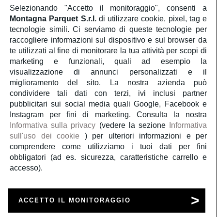
Selezionando "Accetto il monitoraggio", consenti a
Montagna Parquet S.r.l.
di utilizzare cookie, pixel, tag e
Servizio Clienti
tecnologie simili. Ci serviamo di queste tecnologie per
raccogliere informazioni sul dispositivo e sul browser da
te utilizzati al fine di monitorare la tua attività per scopi di
Account
marketing e funzionali, quali ad esempio la
visualizzazione di annunci personalizzati e il
Servizi
miglioramento del sito. La nostra azienda può
condividere tali dati con terzi, ivi inclusi partner
pubblicitari sui social media quali Google, Facebook e
Guida al parquet
Instagram per fini di marketing. Consulta la nostra
Informativa sulla privacy
(vedere la sezione
Informativa
sull'uso dei cookie
) per ulteriori informazioni e per
Parliamo di noi
comprendere come utilizziamo i tuoi dati per fini
obbligatori (ad es. sicurezza, caratteristiche carrello e
accesso).
Copyright 2020
Montagna Parquet S.r.l.
P.Iva 09834981004
ACCETTO IL MONITORAGGIO
a medula web release