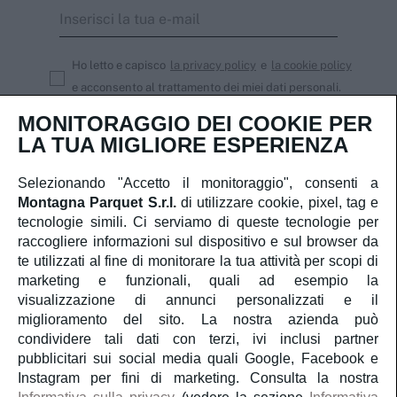
Ho letto e capisco
la privacy policy
e
la cookie policy
e acconsento al trattamento dei miei dati personali.
MONITORAGGIO DEI COOKIE PER
Iscriviti
LA TUA MIGLIORE ESPERIENZA
Selezionando "Accetto il monitoraggio", consenti a
Montagna Parquet S.r.l.
di utilizzare cookie, pixel, tag e
Servizio Clienti
tecnologie simili. Ci serviamo di queste tecnologie per
raccogliere informazioni sul dispositivo e sul browser da
te utilizzati al fine di monitorare la tua attività per scopi di
Account
marketing e funzionali, quali ad esempio la
visualizzazione di annunci personalizzati e il
Servizi
miglioramento del sito. La nostra azienda può
condividere tali dati con terzi, ivi inclusi partner
pubblicitari sui social media quali Google, Facebook e
Guida al parquet
Instagram per fini di marketing. Consulta la nostra