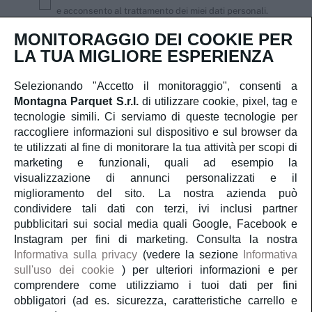
e acconsento al trattamento dei miei dati personali.
MONITORAGGIO DEI COOKIE PER
Iscriviti
LA TUA MIGLIORE ESPERIENZA
Selezionando "Accetto il monitoraggio", consenti a
Montagna Parquet S.r.l.
di utilizzare cookie, pixel, tag e
Servizio Clienti
tecnologie simili. Ci serviamo di queste tecnologie per
raccogliere informazioni sul dispositivo e sul browser da
te utilizzati al fine di monitorare la tua attività per scopi di
Account
marketing e funzionali, quali ad esempio la
visualizzazione di annunci personalizzati e il
Servizi
miglioramento del sito. La nostra azienda può
condividere tali dati con terzi, ivi inclusi partner
pubblicitari sui social media quali Google, Facebook e
Guida al parquet
Instagram per fini di marketing. Consulta la nostra
Informativa sulla privacy
(vedere la sezione
Informativa
sull'uso dei cookie
) per ulteriori informazioni e per
Parliamo di noi
comprendere come utilizziamo i tuoi dati per fini
obbligatori (ad es. sicurezza, caratteristiche carrello e