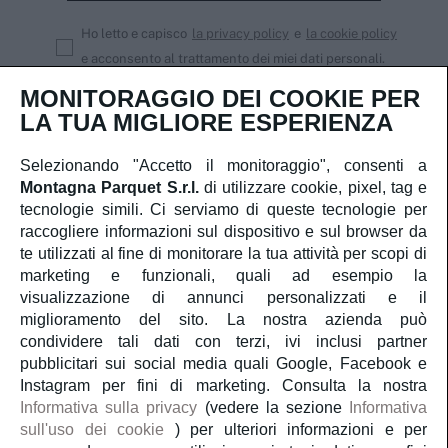
Ho letto e capisco
la privacy policy
e
la cookie policy
e acconsento al trattamento dei miei dati personali.
MONITORAGGIO DEI COOKIE PER
Iscriviti
LA TUA MIGLIORE ESPERIENZA
Selezionando "Accetto il monitoraggio", consenti a
Montagna Parquet S.r.l.
di utilizzare cookie, pixel, tag e
Servizio Clienti
tecnologie simili. Ci serviamo di queste tecnologie per
raccogliere informazioni sul dispositivo e sul browser da
te utilizzati al fine di monitorare la tua attività per scopi di
Account
marketing e funzionali, quali ad esempio la
visualizzazione di annunci personalizzati e il
Servizi
miglioramento del sito. La nostra azienda può
condividere tali dati con terzi, ivi inclusi partner
pubblicitari sui social media quali Google, Facebook e
Guida al parquet
Instagram per fini di marketing. Consulta la nostra
Informativa sulla privacy
(vedere la sezione
Informativa
sull'uso dei cookie
) per ulteriori informazioni e per
Parliamo di noi