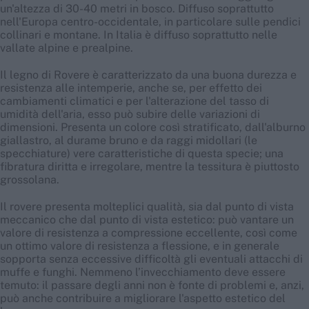
un'altezza di 30-40 metri in bosco. Diffuso soprattutto
nell'Europa centro-occidentale, in particolare sulle pendici
collinari e montane. In Italia è diffuso soprattutto nelle
vallate alpine e prealpine.
Il legno di Rovere è caratterizzato da una buona durezza e
resistenza alle intemperie, anche se, per effetto dei
cambiamenti climatici e per l'alterazione del tasso di
umidità dell'aria, esso può subire delle variazioni di
dimensioni. Presenta un colore così stratificato, dall'alburno
giallastro, al durame bruno e da raggi midollari (le
specchiature) vere caratteristiche di questa specie; una
fibratura diritta e irregolare, mentre la tessitura è piuttosto
grossolana.
Il rovere presenta molteplici qualità, sia dal punto di vista
meccanico che dal punto di vista estetico: può vantare un
valore di resistenza a compressione eccellente, così come
un ottimo valore di resistenza a flessione, e in generale
sopporta senza eccessive difficoltà gli eventuali attacchi di
muffe e funghi. Nemmeno l’invecchiamento deve essere
temuto: il passare degli anni non è fonte di problemi e, anzi,
può anche contribuire a migliorare l'aspetto estetico del