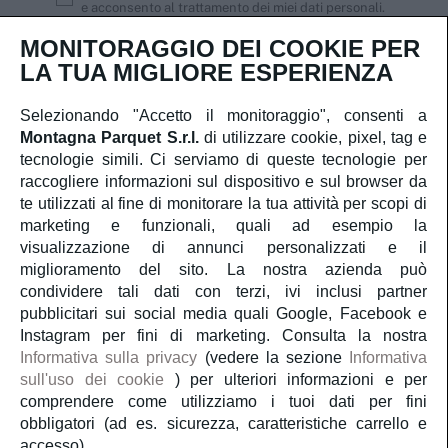
e acconsento al trattamento dei miei dati personali.
MONITORAGGIO DEI COOKIE PER
Iscriviti
LA TUA MIGLIORE ESPERIENZA
Selezionando "Accetto il monitoraggio", consenti a
Montagna Parquet S.r.l.
di utilizzare cookie, pixel, tag e
Servizio Clienti
tecnologie simili. Ci serviamo di queste tecnologie per
raccogliere informazioni sul dispositivo e sul browser da
te utilizzati al fine di monitorare la tua attività per scopi di
Account
marketing e funzionali, quali ad esempio la
visualizzazione di annunci personalizzati e il
Servizi
miglioramento del sito. La nostra azienda può
condividere tali dati con terzi, ivi inclusi partner
pubblicitari sui social media quali Google, Facebook e
Guida al parquet
Instagram per fini di marketing. Consulta la nostra
Informativa sulla privacy
(vedere la sezione
Informativa
sull'uso dei cookie
) per ulteriori informazioni e per
Parliamo di noi
comprendere come utilizziamo i tuoi dati per fini
obbligatori (ad es. sicurezza, caratteristiche carrello e
accesso).