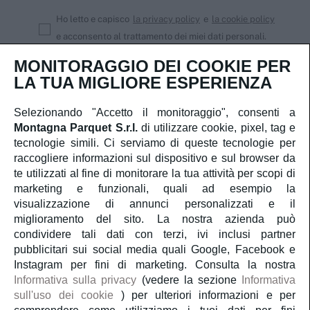
Ho letto e capisco
la privacy policy
e
la cookie policy
e acconsento al trattamento dei miei dati personali.
MONITORAGGIO DEI COOKIE PER
Iscriviti
LA TUA MIGLIORE ESPERIENZA
Selezionando "Accetto il monitoraggio", consenti a
Montagna Parquet S.r.l.
di utilizzare cookie, pixel, tag e
Servizio Clienti
tecnologie simili. Ci serviamo di queste tecnologie per
raccogliere informazioni sul dispositivo e sul browser da
te utilizzati al fine di monitorare la tua attività per scopi di
Account
marketing e funzionali, quali ad esempio la
visualizzazione di annunci personalizzati e il
Servizi
miglioramento del sito. La nostra azienda può
condividere tali dati con terzi, ivi inclusi partner
pubblicitari sui social media quali Google, Facebook e
Guida al parquet
Instagram per fini di marketing. Consulta la nostra
Informativa sulla privacy
(vedere la sezione
Informativa
sull'uso dei cookie
) per ulteriori informazioni e per
Parliamo di noi