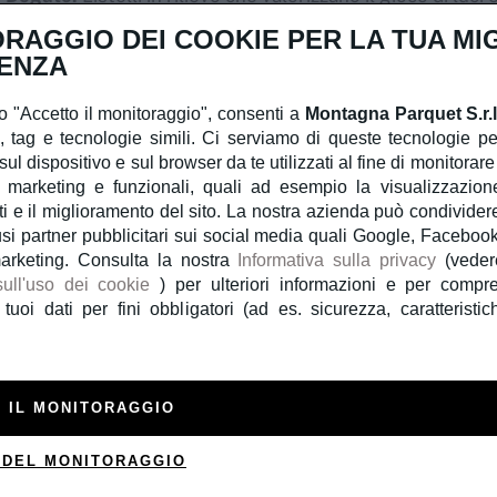
lore:
Rovere naturale con venature a taglio di testa evid
RAGGIO DEI COOKIE PER LA TUA MI
ENZA
Pezzi speciali disponibili
 "Accetto il monitoraggio", consenti a
Montagna Parquet S.r.l
l, tag e tecnologie simili. Ci serviamo di queste tecnologie pe
ul dispositivo e sul browser da te utilizzati al fine di monitorare l
 pezzi speciali per
chiusure e partenze
, garantendo un ri
 marketing e funzionali, quali ad esempio la visualizzazion
i e il miglioramento del sito. La nostra azienda può condividere
, come soggiorni, camere da letto e locali commerciali
clusi partner pubblicitari sui social media quali Google, Facebo
di personalizzazione!
marketing. Consulta la nostra
Informativa sulla privacy
(veder
sull'uso dei cookie
) per ulteriori informazioni e per comp
 tuoi dati per fini obbligatori (ad es. sicurezza, caratteristic
i informazioni su questo prodo
 IL MONITORAGGIO
 DEL MONITORAGGIO
aci la tua richiesta. Ti risponderemo nel minor tempo possi