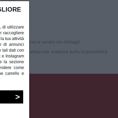
enti
GLIORE
.
di utilizzare
r raccogliere
a tua attività
sultato armonioso e curato nei dettagli.
e di annunci
 tali dati con
 eleganti.
Contattaci per scoprire tutte le possibilità
ok e Instagram
e la sezione
rendere come
he carrello e
tto?
bile.