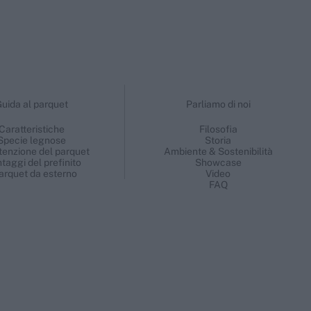
uida al parquet
Parliamo di noi
Caratteristiche
Filosofia
Specie legnose
Storia
enzione del parquet
Ambiente & Sostenibilità
ntaggi del prefinito
Showcase
parquet da esterno
Video
FAQ