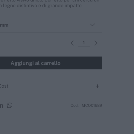
n legno distintivo e di grande impatto
Scopri di più
Scopri di più
e mm
Aggiungi al carrello
Costi
Cod.
MCO01689