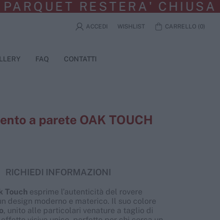
T RESTERA' CHIUSA PER FE
ACCEDI
WISHLIST
CARRELLO
(
0
)
LLERY
FAQ
CONTATTI
Ambiente & Sostenibilità
Media
Massetti a secco 3.0
Realizzazioni
Finiture d'eccezione:
Scopri cosa sappiamo
scoprile!
fare
sa del
damerica
Video
Scale in legno
Scopri Idroparquet
cho
Rivestimenti a parete
mento a parete OAK TOUCH
a
Panche da esterno
RICHIEDI INFORMAZIONI
Guarda tutte le
 Touch
esprime l’autenticità del rovere
realizzazioni
un design moderno e materico. Il suo colore
o
, unito alle particolari venature a taglio di
Scopri Oliato
 effetto visivo unico, perfetto per chi cerca un