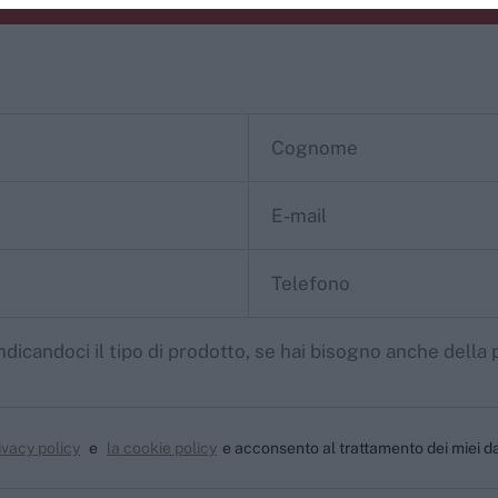
ivacy policy
e
la cookie policy
e acconsento al trattamento dei miei da