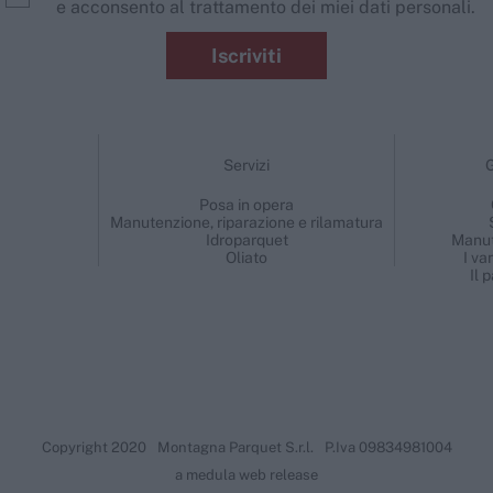
e acconsento al trattamento dei miei dati personali.
Iscriviti
Servizi
G
Posa in opera
Manutenzione, riparazione e rilamatura
Idroparquet
Manut
Oliato
I va
Il 
Copyright 2020
Montagna Parquet S.r.l.
P.Iva 09834981004
a medula web release