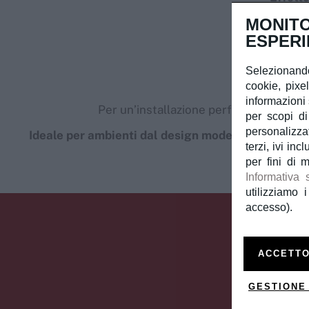
Co
MONITO
ESPERI
Selezionando
cookie, pixe
informazioni s
Per un’installazione perfetta, forniamo
per scopi di
personalizzat
Ideale per ambienti dal design moderno e naturale
terzi, ivi in
per fini di 
Informativa 
utilizziamo i
accesso).
Vuo
ACCETTO
GESTIONE
Invi