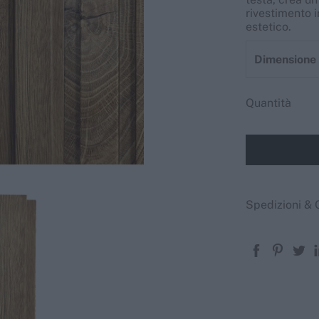
rivestimento i
Scopri di più
estetico.
Scopri di più
Dimension
Quantità
Spedizioni & 