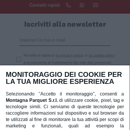
Contatti rapidi
Iscriviti alla newsletter
Ho letto e capisco
la privacy policy
e
la cookie policy
e acconsento al trattamento dei miei dati personali.
MONITORAGGIO DEI COOKIE PER
Iscriviti
LA TUA MIGLIORE ESPERIENZA
Selezionando "Accetto il monitoraggio", consenti a
Montagna Parquet S.r.l.
di utilizzare cookie, pixel, tag e
Servizio Clienti
tecnologie simili. Ci serviamo di queste tecnologie per
raccogliere informazioni sul dispositivo e sul browser da
te utilizzati al fine di monitorare la tua attività per scopi di
Account
marketing e funzionali, quali ad esempio la